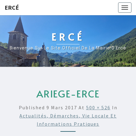
ERCÉ
Togg
navig
ERCÉ
Bienvenue Sur Le Site Officiel De La Mairie D’Ercé
ARIEGE-ERCE
Published
9 Mars 2017
At
500 × 526
In
Actualités, Démarches, Vie Locale Et
Informations Pratiques