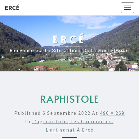
ERCÉ
Togg
navig
ERCÉ
Bienvenue Sur Le Site Officiel De La Mairie D’Ercé
RAPHISTOLE
Published
6 Septembre 2022
At
490 × 269
In
L’agriculture, Les Commerces,
L’artisanat À Ercé