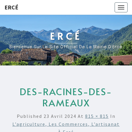
ERCÉ
Togg
navig
ERCÉ
Bienvenue Sur Le Site Officiel De La Mairie D’Ercé
DES-RACINES-DES-
RAMEAUX
Published
23 Avril 2024
At
815 × 815
In
L’agriculture, Les Commerces, L’artisanat