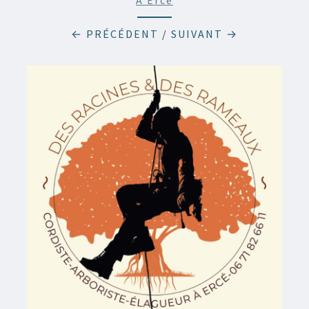
À Ercé
← PRÉCÉDENT
/
SUIVANT →