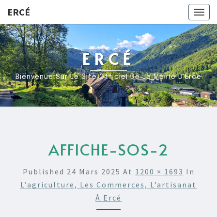
ERCÉ
Togg
navig
ERCÉ
Bienvenue Sur Le Site Officiel De La Mairie D’Ercé
AFFICHE-SOS-2
Published
24 Mars 2025
At
1200 × 1693
In
L’agriculture, Les Commerces, L’artisanat
À Ercé