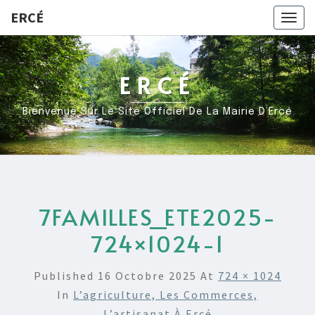
ERCÉ
Togg
navig
ERCÉ
Bienvenue Sur Le Site Officiel De La Mairie D’Ercé
7FAMILLES_ETE2025-
724×1024-1
Published
16 Octobre 2025
At
724 × 1024
In
L’agriculture, Les Commerces,
L’artisanat À Ercé