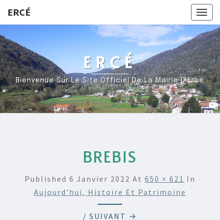
ERCÉ
Togg
navig
ERCÉ
Bienvenue Sur Le Site Officiel De La Mairie D’Ercé
BREBIS
Published
6 Janvier 2022
At
650 × 621
In
Aujourd’hui, Histoire Et Patrimoine
/
SUIVANT →