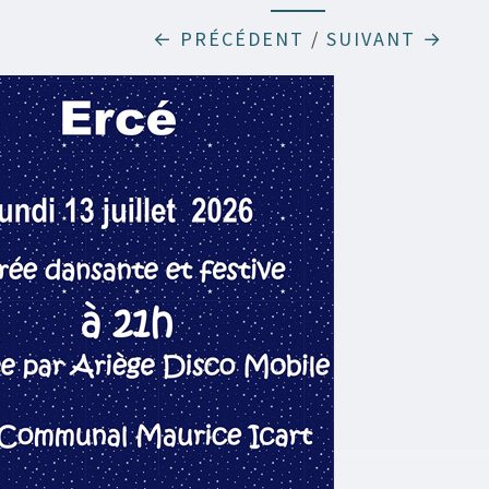
← PRÉCÉDENT
/
SUIVANT →