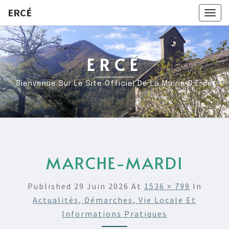
ERCÉ
Togg
navig
ERCÉ
Bienvenue Sur Le Site Officiel De La Mairie D’Ercé
MARCHE-MARDI
Published
29 Juin 2026
At
1536 × 799
In
Actualités, Démarches, Vie Locale Et
Informations Pratiques