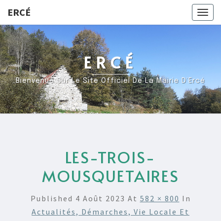
ERCÉ
Togg
navig
ERCÉ
Bienvenue Sur Le Site Officiel De La Mairie D’Ercé
LES-TROIS-
MOUSQUETAIRES
Published
4 Août 2023
At
582 × 800
In
Actualités, Démarches, Vie Locale Et