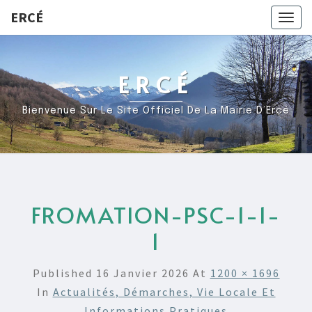
ERCÉ
Togg
navig
ERCÉ
Bienvenue Sur Le Site Officiel De La Mairie D’Ercé
FROMATION-PSC-1-1-
1
Published
16 Janvier 2026
At
1200 × 1696
In
Actualités, Démarches, Vie Locale Et
Informations Pratiques