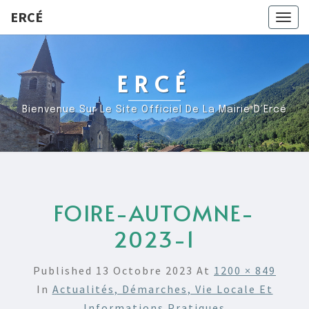
ERCÉ
Togg
navig
ERCÉ
Bienvenue Sur Le Site Officiel De La Mairie D’Ercé
FOIRE-AUTOMNE-
2023-1
Published
13 Octobre 2023
At
1200 × 849
In
Actualités, Démarches, Vie Locale Et
Informations Pratiques