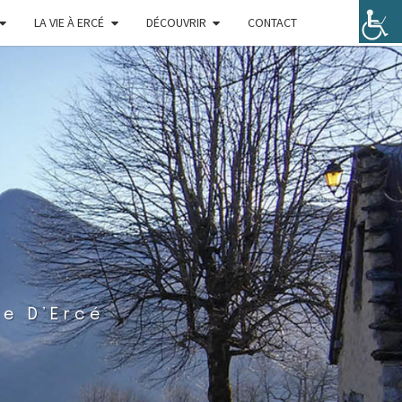
LA VIE À ERCÉ
DÉCOUVRIR
CONTACT
ie D’Ercé