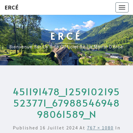
ERCÉ
Togg
navig
ERCÉ
Bienvenue Sur Le Site Officiel De La Mairie D’Ercé
451191478_1259102195
523771_67988546948
98061589_N
Published
16 Juillet 2024
At
767 × 1080
In